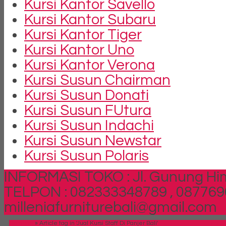
Kursi Kantor Savello
Kursi Kantor Subaru
Kursi Kantor Tiger
Kursi Kantor Uno
Kursi Kantor Verona
Kursi Susun Chairman
Kursi Susun Donati
Kursi Susun FUtura
Kursi Susun Indachi
Kursi Susun Newstar
Kursi Susun Polaris
INFORMASI TOKO : Jl. Gunung Him
TELPON : 082333348789 , 087769
milleniafurniturebali@gmail.com
Beranda
»
Article tag in 'Jual Kursi Staff Di Panjer Bali'