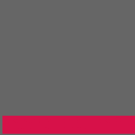
Toko Kursi Kantor Bali - Toko Onli
Millenia Furniture Group