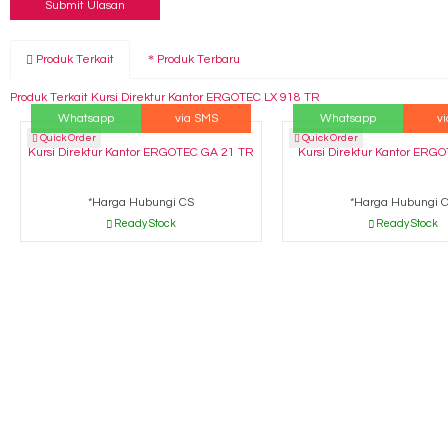
Produk Terkait
Produk Terbaru
Produk Terkait Kursi Direktur Kantor ERGOTEC LX 918 TR
Whatsapp
via SMS
Whatsapp
v
Quick Order
Quick Order
Kursi Direktur Kantor ERGOTEC GA 21 TR
Kursi Direktur Kantor ERG
*Harga Hubungi CS
*Harga Hubungi 
Ready Stock
Ready Stock