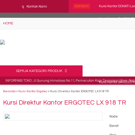
YAaeWuv2RsGbOwuZgZlc8h4BFLalfipDwjoYbe6ufm4
q
Kontak Kami
Hot Item!
Kursi Kantor DONATI Le
Kursi Kantor Staff SAVE
HOME
Kursi Kantor Direktur 
Kursi Kantor ICHIKO Spa
Kursi Kantor Staff SAVE
Kursi Kantor Staff Ver
SEMUA KATEGORI PRODUK
INFORMASI TOKO : Jl. Gunung Himalaya No 11, Pemecutan Kaja Denpasar Utara, Bali 
Kursi Kantor SAVELLO R
Beranda
»
Kursi Kantor Ergotec
»
Kursi Direktur Kantor ERGOTEC LX 918 TR
Kursi Kantor Direktur S
Kursi Direktur Kantor ERGOTEC LX 918 TR
Kode
Berat