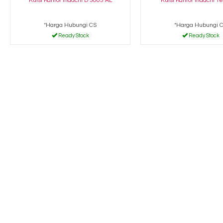
Kursi Kantor Indachi D 3005 AL
Kursi Kantor Indachi Ter
*Harga Hubungi CS
*Harga Hubungi 
Ready Stock
Ready Stock