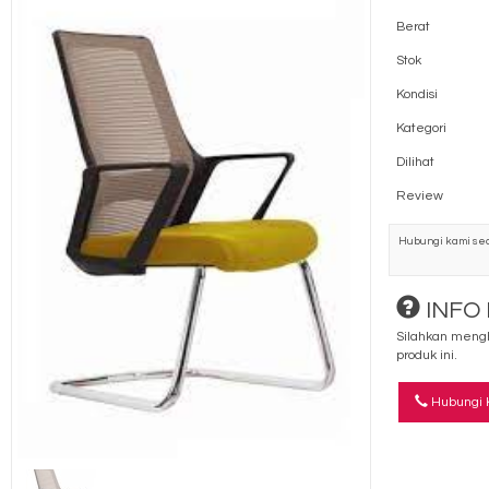
Berat
Stok
Kondisi
Kategori
Dilihat
Review
Hubungi kami sec
INFO
Silahkan mengh
produk ini.
Hubungi 