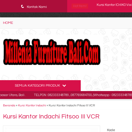
YAaeWuv2RsGbOwuZgZlc8h4BFLalfipDwjoYbe6ufm4
q
Hot Item!
Kursi Kantor Chairman 
Kontak Kami
Kursi kantor Subaru Vi
HOME
Kursi Staff Tiger T 3558
Kursi Kantor Staff SAVE
Kursi Susun Futura FTR
Kursi Kantor Uno Roma
Kursi Kantor INDACHI D
SEMUA KATEGORI PRODUK
Kursi Kantor ICHIKO Vixi
 Bali .
TELPON : 082333348789 , 087769684700, (Whatsapp - 082333348789)
Ema
Beranda
»
Kursi Kantor Indachi
»
Kursi Kantor Indachi Fitsoo III VCR
Kursi Kantor Indachi Fitsoo III VCR
Kode