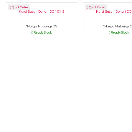
Quick Order
Quick Order
Kursi Susun Donati DO 101 S
Kursi Susun Donati DO
*Harga Hubungi CS
*Harga Hubungi 
Ready Stock
Ready Stock