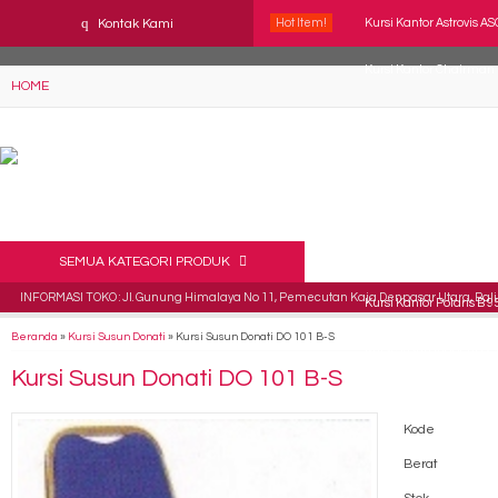
YAaeWuv2RsGbOwuZgZlc8h4BFLalfipDwjoYbe6ufm4
q
Kontak Kami
Hot Item!
Kursi Kantor Astrovis AS
Kursi Kantor Chairman 
HOME
Kursi Kantor Staff Ver
Kursi Direktur Verona 
Kursi Kantor Polaris B 5
Kursi Direktur Verona 
SEMUA KATEGORI PRODUK
INFORMASI TOKO : Jl. Gunung Himalaya No 11, Pemecutan Kaja Denpasar Utara, Bali 
Kursi Kantor Polaris B 9
Beranda
»
Kursi Susun Donati
»
Kursi Susun Donati DO 101 B-S
Kursi Susun Indachi DC
Kursi Susun Donati DO 101 B-S
Kode
Berat