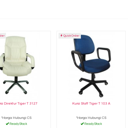
rder
Quick Order
rsi Direktur Tiger T 3127
Kursi Staff Tiger T 103 A
*Harga Hubungi CS
*Harga Hubungi CS
Ready Stock
Ready Stock