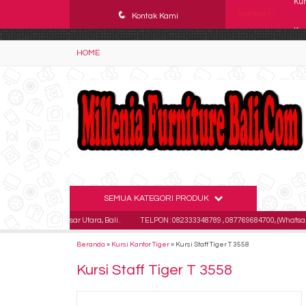
YAaeWuv2RsGbOwuZgZlc8h4BFLalfipDwjoYbe6ufm4
q
Hot Item!
Kur
Kontak Kami
Kur
HOME
Kur
Kur
Kur
Kur
Kur
SEMUA KATEGORI PRODUK
Kur
 Denpasar Utara, Bali .
TELPON : 082333348789 , 087769684700, (Whatsapp - 08233
Beranda
»
Kursi Kantor Tiger
»
Kursi Staff Tiger T 3558
Kursi Staff Tiger T 3558