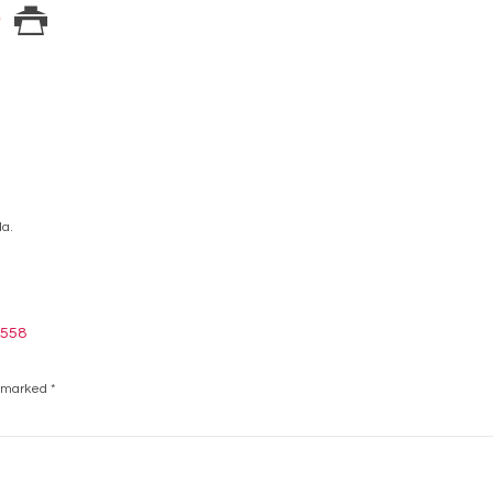
a.
3558
e marked
*