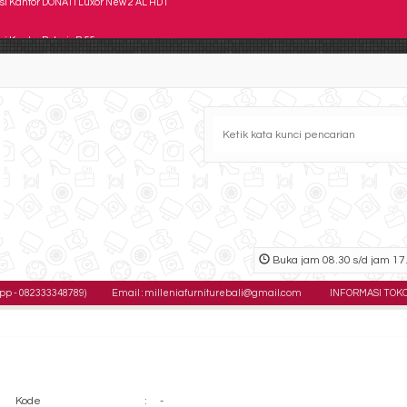
si Kantor Polaris B 55
si Kantor Staff SAVELLO Royal L
si Kantor Subaru SB 405
si Staff Brother BR 504 AH
si Kantor DONATI Replay 1 AL
si Kantor Direktur SAVELLO Salvo HA
si Kantor Chairman SC 2808 A (Oscar/Fabric)
Buka jam 08.30 s/d jam 17.
si Kantor DONATI Luxor New 2 AL HDT
3348789)
Email : milleniafurniturebali@gmail.com
INFORMASI TOKO : Jl. Gunun
Kode
:
-