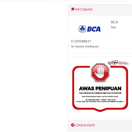
INFO BANK
BCA
Rek.
5120598831
An. Nanda Kartikasari
LOKASI KAMI