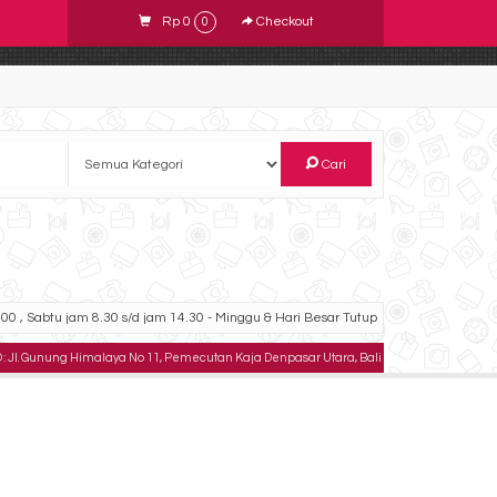
Rp 0
Checkout
0
Cari
00 , Sabtu jam 8.30 s/d jam 14.30 - Minggu & Hari Besar Tutup
g Himalaya No 11, Pemecutan Kaja Denpasar Utara, Bali .
TELPON : 082333348789 , 