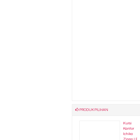
PRODUK PILIHAN
ursi
Kursi
Kursi
.
Susun Futura FTR 406
Kantor Ichiko Zippo I P
*Harga Hubungi CS
*Harga Hubungi CS