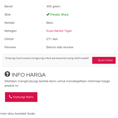
Berat
:
300 gram
Stok
:
Ready Stock
Kondisi
:
Baru
Kategori
:
Kursi Kantor Tiger
Dilihat
:
271 kali
Review
:
Belum ada review
Hubungi kami secara langsung untuk pemesanan yang lebih cepat!
Quick Order
INFO HARGA
Silahkan menghubungi kontak kami untuk mendapatkan informasi harga
produk ini.
Hubungi Kami
man atau kerabat Anda.