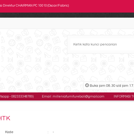
si Kantor Indachi D 830 U
si Kantor Chairman TS 0603
si Direktur Verona KD-1123-XL
si Kantor SAVELLO Moreno MT0 (Oscar/Fabric)
si Kantor Chairman SC 408
si Kantor Astrovis AVC 238
si Kantor SAVELLO Kingdom L
Buka jam 08.30 s/d jam 17.
si Direktur CHAIRMAN PC 10010 (Oscar/Fabric)
82333348789)
Email : milleniafurniturebali@gmail.com
INFORMASI TOKO : Jl. G
-HTK
Kode
:
-