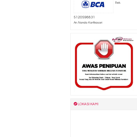
Rek.
5120598831
An. Nanda Kartikasari
LOKASI KAMI