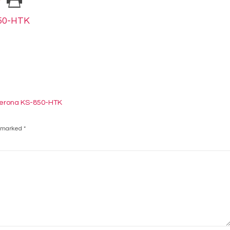
850-HTK
 Verona KS-850-HTK
e marked
*