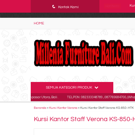
YAaeWuv2RsGbOwuZgZlc8h4BFLalfipDwjoYbe6ufm4
q
Hot Item!
Kur
Kontak Kami
Kur
HOME
Kur
Kur
Kur
Kur
Kur
SEMUA KATEGORI PRODUK
Kur
Kaja Denpasar Utara, Bali .
TELPON : 082333348789 , 087769684700, (Whatsapp - 0
Beranda
»
Kursi Kantor Verona
»
Kursi Kantor Staff Verona KS-850-HTK
Kursi Kantor Staff Verona KS-850