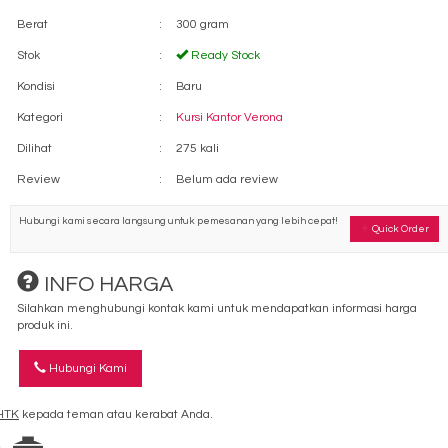
Berat
:
300 gram
Stok
:
Ready Stock
Kondisi
:
Baru
Kategori
:
Kursi Kantor Verona
Dilihat
:
275 kali
Review
:
Belum ada review
Hubungi kami secara langsung untuk pemesanan yang lebih cepat!
Quick Order
INFO HARGA
Silahkan menghubungi kontak kami untuk mendapatkan informasi harga
produk ini.
Hubungi Kami
-HTK
kepada teman atau kerabat Anda.