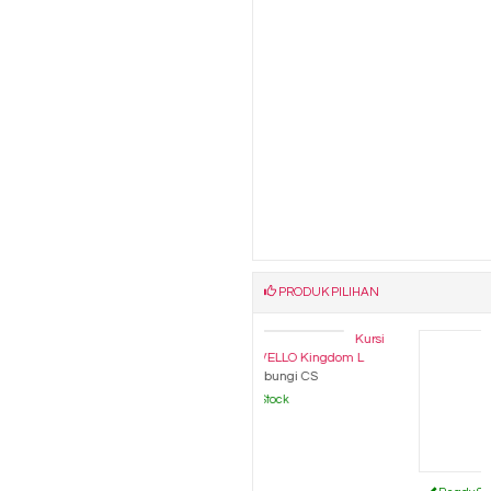
PRODUK PILIHAN
ursi
Kursi
Kursi
Kantor SAVELLO Kingdom L
Kantor INDACHI Capri New....
*Harga Hubungi CS
*Harga Hubungi CS
Ready Stock
Ready Stock
Katalog Produk