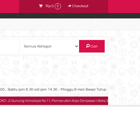
Rp 0
Checkout
0
Cari
00 , Sabtu jam 8.30 s/d jam 14.30 - Minggu & Hari Besar Tutup
unung Himalaya No 11, Pemecutan Kaja Denpasar Utara, Bali .
TELPON : 08233334878