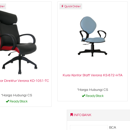
rder
Quick Order
Kursi Kantor Staff Verona KS-872-HTA
tor Direktur Verona KD-1051-TC
*Harga Hubungi CS
*Harga Hubungi CS
Ready Stock
Ready Stock
INFO BANK
BCA