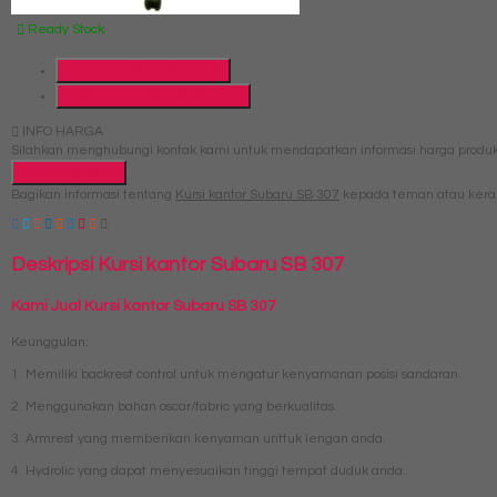
Ready Stock
Telepon
087769684700
Whatsapp
6287769684700
INFO HARGA
Silahkan menghubungi kontak kami untuk mendapatkan informasi harga produk 
Hubungi Kami
Bagikan informasi tentang
Kursi kantor Subaru SB 307
kepada teman atau kera
Deskripsi
Kursi kantor Subaru SB 307
Kami Jual Kursi kantor Subaru SB 307
Keunggulan:
1. Memiliki backrest control untuk mengatur kenyamanan posisi sandaran.
2. Menggunakan bahan oscar/fabric yang berkualitas.
3. Armrest yang memberikan kenyaman unttuk lengan anda.
4. Hydrolic yang dapat menyesuaikan tinggi tempat duduk anda.