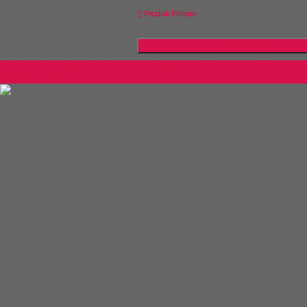
Produk Pilihan
Katalog Produk
Toko Kursi Kantor Bali - Toko Online Kursi Kantor Murah & Terlengkap Di Bali
Millenia Furniture Group