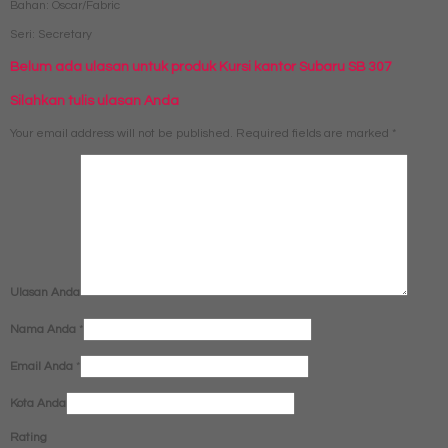
Bahan: Oscar/Fabric
Seri: Secretary
Belum ada ulasan untuk produk Kursi kantor Subaru SB 307
Silahkan tulis ulasan Anda
Your email address will not be published.
Required fields are marked
*
Ulasan Anda
Nama Anda
*
Email Anda
*
Kota Anda
Rating