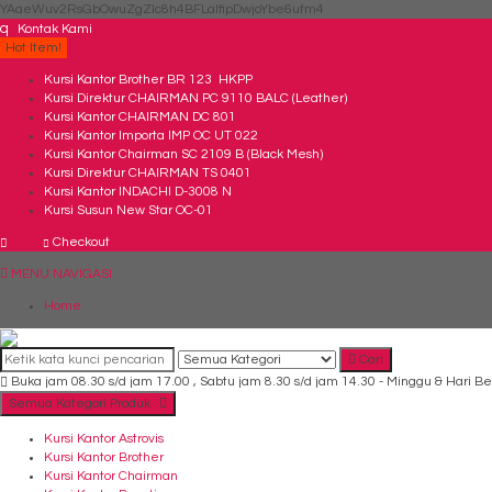
YAaeWuv2RsGbOwuZgZlc8h4BFLalfipDwjoYbe6ufm4
q
Kontak Kami
Hot Item!
Kursi Kantor Brother BR 123 HKPP
Kursi Direktur CHAIRMAN PC 9110 BALC (Leather)
Kursi Kantor CHAIRMAN DC 801
Kursi Kantor Importa IMP OC UT 022
Kursi Kantor Chairman SC 2109 B (Black Mesh)
Kursi Direktur CHAIRMAN TS 0401
Kursi Kantor INDACHI D-3008 N
Kursi Susun New Star OC-01
Checkout
MENU NAVIGASI
Home
Cari
Buka jam 08.30 s/d jam 17.00 , Sabtu jam 8.30 s/d jam 14.30 - Minggu & Hari Be
Semua Kategori Produk
Kursi Kantor Astrovis
Kursi Kantor Brother
Kursi Kantor Chairman