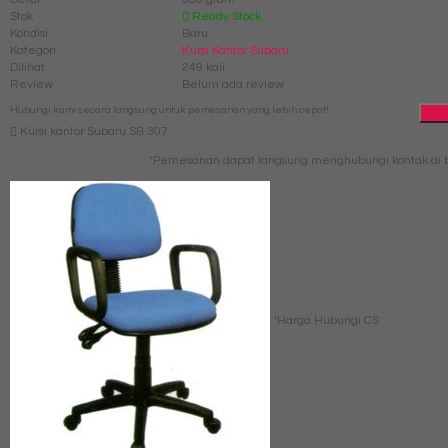
Stok
:
Ready Stock
Kondisi
:
Baru
Kategori
:
Kursi Kantor Subaru
Dilihat
:
249 kali
Review
:
Belum ada review
Hubungi kami secara langsung untuk pemesanan yang lebih cepat!
Qu
Kursi kantor Subaru SB 307
*Pemesanan dapat langsung menghubungi kontak di b
*Harga Hubungi CS