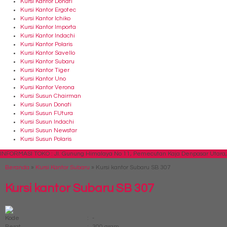
Kursi Kantor Donati
Kursi Kantor Ergotec
Kursi Kantor Ichiko
Kursi Kantor Importa
Kursi Kantor Indachi
Kursi Kantor Polaris
Kursi Kantor Savello
Kursi Kantor Subaru
Kursi Kantor Tiger
Kursi Kantor Uno
Kursi Kantor Verona
Kursi Susun Chairman
Kursi Susun Donati
Kursi Susun FUtura
Kursi Susun Indachi
Kursi Susun Newstar
Kursi Susun Polaris
INFORMASI TOKO : Jl. Gunung Himalaya No 11, Pemecutan Kaja Denpasar Utara, 
Beranda
»
Kursi Kantor Subaru
»
Kursi kantor Subaru SB 307
Kursi kantor Subaru SB 307
Kode
:
-
Berat
:
300 gram