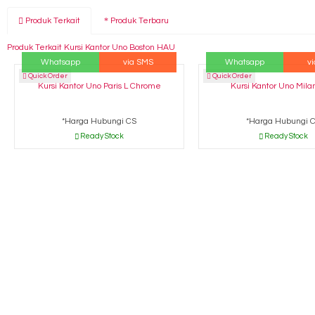
Produk Terkait
Produk Terbaru
Produk Terkait Kursi Kantor Uno Boston HAU
Whatsapp
via SMS
Whatsapp
v
Quick Order
Quick Order
Kursi Kantor Uno Paris L Chrome
Kursi Kantor Uno Mil
*Harga Hubungi CS
*Harga Hubungi 
Ready Stock
Ready Stock