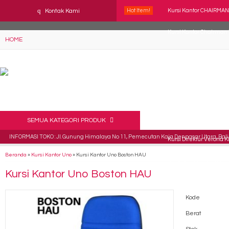
YAaeWuv2RsGbOwuZgZlc8h4BFLalfipDwjoYbe6ufm4
q
Kontak Kami
Hot Item!
Kursi Kantor CHAIRMAN
Kursi Kantor Chairman T
HOME
Kursi kantor Indachi Za
Kursi Direktur Kantor 
Kursi Kantor Indachi D-
Kursi Kantor ICHIKO Visto
SEMUA KATEGORI PRODUK
INFORMASI TOKO : Jl. Gunung Himalaya No 11, Pemecutan Kaja Denpasar Utara, Bali 
Kursi Direktur Verona 
Beranda
»
Kursi Kantor Uno
»
Kursi Kantor Uno Boston HAU
Kursi Kantor Chairman 
Kursi Kantor Uno Boston HAU
Kode
Berat