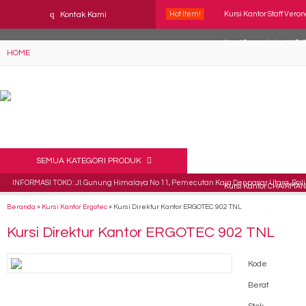
YAaeWuv2RsGbOwuZgZlc8h4BFLalfipDwjoYbe6ufm4
q
Kontak Kami
Hot Item!
Kursi Kantor Staff Vero
Kursi Susun Indachi D-
HOME
Kursi Staff Brother BR 5
Kursi Staff Tiger T 201 
Kursi Kantor Staff SAVE
Kursi Susun Indachi DC
SEMUA KATEGORI PRODUK
INFORMASI TOKO : Jl. Gunung Himalaya No 11, Pemecutan Kaja Denpasar Utara, Bali 
Kursi Kantor CHAIRMAN
Beranda
»
Kursi Kantor Ergotec
»
Kursi Direktur Kantor ERGOTEC 902 TNL
Kursi Kantor CHAIRMAN
Kursi Direktur Kantor ERGOTEC 902 TNL
Kode
Berat