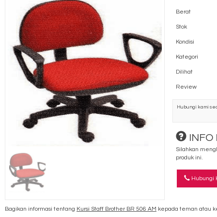
Berat
Stok
Kondisi
Kategori
Dilihat
Review
Hubungi kami sec
INFO
Silahkan mengh
produk ini.
Hubungi 
Bagikan informasi tentang
Kursi Staff Brother BR 506 AM
kepada teman atau k