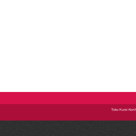
Susun Pol
*Harga H
Ready 
Toko Kursi Kant