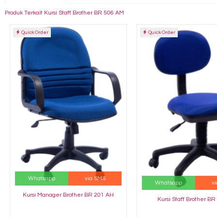
Produk Terkait Kursi Staff Brother BR 506 AM
Quick Order
Quick Order
Whatsapp
via SMS
Whatsapp
v
Kursi Manager Brother BR 201 AH
Kursi Staff Brother BR