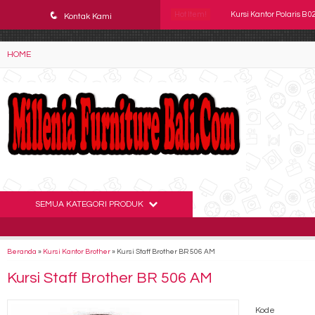
YAaeWuv2RsGbOwuZgZlc8h4BFLalfipDwjoYbe6ufm4
q
Hot Item!
Kursi Kantor Polaris B 0
Kontak Kami
Kursi Kantor Staff SAVE
HOME
Kursi Direktur CHAIRMA
Kursi Kantor DONATI DO 
Kursi Kantor Direktur
Kursi Kantor SAVELLO P
Kursi Direktur Kantor 
SEMUA KATEGORI PRODUK
Kursi Direktur Kantor 
Beranda
»
Kursi Kantor Brother
»
Kursi Staff Brother BR 506 AM
Kursi Staff Brother BR 506 AM
Kode