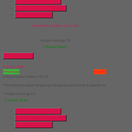
Telepon
087769684700
Whatsapp
6287769684700
Lihat Detail Produk
Kursi Kantor Subaru Link II CA
*Harga Hubungi CS
Ready Stock
Hubungi Kami
Quick Order
Whatsapp
via SMS
Kursi Kantor Subaru MS 20
*Pemesanan dapat langsung menghubungi kontak di bawah ini:
*Harga Hubungi CS
Ready Stock
Telepon
087769684700
Whatsapp
6287769684700
Lihat Detail Produk