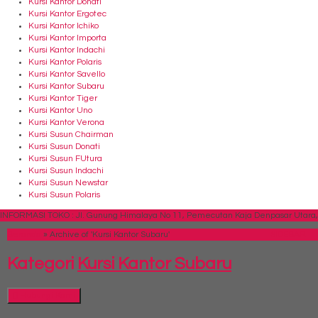
Kursi Kantor Donati
Kursi Kantor Ergotec
Kursi Kantor Ichiko
Kursi Kantor Importa
Kursi Kantor Indachi
Kursi Kantor Polaris
Kursi Kantor Savello
Kursi Kantor Subaru
Kursi Kantor Tiger
Kursi Kantor Uno
Kursi Kantor Verona
Kursi Susun Chairman
Kursi Susun Donati
Kursi Susun FUtura
Kursi Susun Indachi
Kursi Susun Newstar
Kursi Susun Polaris
INFORMASI TOKO : Jl. Gunung Himalaya No 11, Pemecutan Kaja Denpasar Utara, 
Beranda
»
Archive of 'Kursi Kantor Subaru'
SIDEBAR
Kategori
Kursi Kantor Subaru
Hubungi Kami