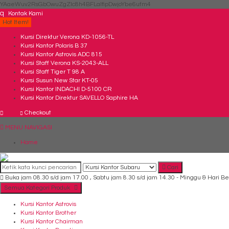
YAaeWuv2RsGbOwuZgZlc8h4BFLalfipDwjoYbe6ufm4
q
Kontak Kami
Hot Item!
Kursi Direktur Verona KD-1056-TL
Kursi Kantor Polaris B 37
Kursi Kantor Astrovis ADC 815
Kursi Staff Verona KS-2043-ALL
Kursi Staff Tiger T 98 A
Kursi Susun New Star KT-05
Kursi Kantor INDACHI D-5100 CR
Kursi Kantor Direktur SAVELLO Saphire HA
Checkout
MENU NAVIGASI
Home
Cari
Buka jam 08.30 s/d jam 17.00 , Sabtu jam 8.30 s/d jam 14.30 - Minggu & Hari Be
Semua Kategori Produk
Kursi Kantor Astrovis
Kursi Kantor Brother
Kursi Kantor Chairman