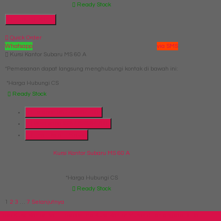
Ready Stock
Hubungi Kami
Quick Order
Whatsapp
via SMS
Kursi Kantor Subaru MS 60 A
*Pemesanan dapat langsung menghubungi kontak di bawah ini:
*Harga Hubungi CS
Ready Stock
Telepon
087769684700
Whatsapp
6287769684700
Lihat Detail Produk
Kursi Kantor Subaru MS 60 A
*Harga Hubungi CS
Ready Stock
1
2
3
…
7
Selanjutnya
Toko Kursi Kantor Bali - Toko Online Kursi Kantor Murah & Terlengkap Di Bali