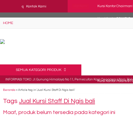
YAaeWuv2RsGbOwuZgZlc8h4BFLalfipDwjoYbe6ufm4
q
Kontak Kami
Hot Item!
Kursi Kantor Chairman 
Kursi Kantor DONATI F
HOME
Kursi Kantor Direktur 
Kursi Direktur Kantor 
Kursi Kantor Uno Milan
Kursi Direktur Kantor 
SEMUA KATEGORI PRODUK
INFORMASI TOKO : Jl. Gunung Himalaya No 11, Pemecutan Kaja Denpasar Utara, Bali 
Kursi Kantor Polaris B 7
Beranda
»
Article tag in 'Jual Kursi Staff Di Ngis bali'
Kursi Direktur Kantor 
Tags
Jual Kursi Staff Di Ngis bali
Maaf, produk belum tersedia pada kategori ini