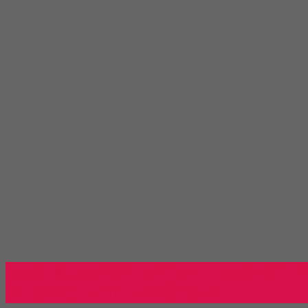
Toko Kursi Kantor Bali - Toko Onli
Millenia Furniture Group