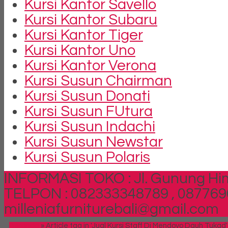
Kursi Kantor Savello
Kursi Kantor Subaru
Kursi Kantor Tiger
Kursi Kantor Uno
Kursi Kantor Verona
Kursi Susun Chairman
Kursi Susun Donati
Kursi Susun FUtura
Kursi Susun Indachi
Kursi Susun Newstar
Kursi Susun Polaris
INFORMASI TOKO : Jl. Gunung Him
TELPON : 082333348789 , 087769
milleniafurniturebali@gmail.com
Beranda
»
Article tag in 'Jual Kursi Staff Di Mendoyo Dauh Tukad'