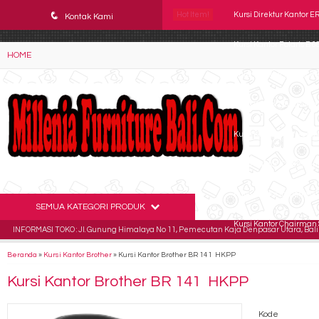
YAaeWuv2RsGbOwuZgZlc8h4BFLalfipDwjoYbe6ufm4
q
Hot Item!
Kursi Direktur Kantor 
Kontak Kami
Kursi Kantor Polaris B 6
HOME
Kursi Direktur Kantor 
Kursi Kantor Chairman S
Kursi Kantor Staff Vero
Kursi Kantor ICHIKO Vin
Kursi Kantor Importa I
SEMUA KATEGORI PRODUK
Kursi Kantor Chairman 
INFORMASI TOKO : Jl. Gunung Himalaya No 11, Pemecutan Kaja Denpasar Utara, Bali 
Beranda
»
Kursi Kantor Brother
»
Kursi Kantor Brother BR 141 HKPP
Kursi Kantor Brother BR 141 HKPP
Kode