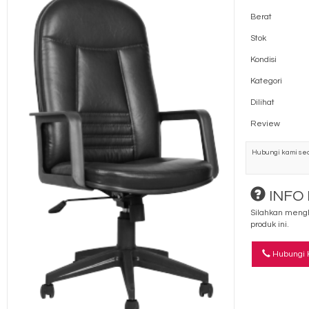
Berat
Stok
Kondisi
Kategori
Dilihat
Review
Hubungi kami sec
INFO
Silahkan mengh
produk ini.
Hubungi 