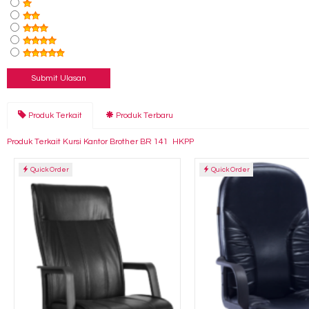
Produk Terkait
Produk Terbaru
Produk Terkait Kursi Kantor Brother BR 141 HKPP
Quick Order
Quick Order