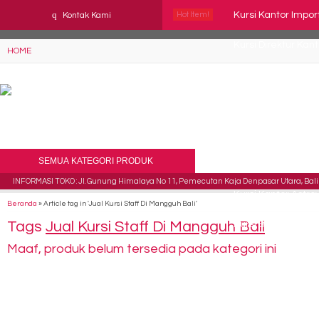
YAaeWuv2RsGbOwuZgZlc8h4BFLalfipDwjoYbe6ufm4
q
Kursi Kantor Impo
Kontak Kami
Hot Item!
Kursi Direktur Ka
HOME
Kursi Kantor Chai
Kursi Kantor Chai
Kursi Staff Tiger T
SEMUA KATEGORI PRODUK
Kursi Kantor Impo
INFORMASI TOKO : Jl. Gunung Himalaya No 11, Pemecutan Kaja Denpasar Utara, Bali 
Kursi Kantor Astro
Beranda
»
Article tag in 'Jual Kursi Staff Di Mangguh Bali'
Tags
Jual Kursi Staff Di Mangguh Bali
Kursi Susun Chai
Maaf, produk belum tersedia pada kategori ini