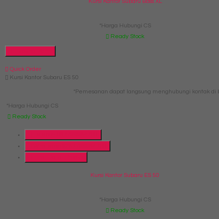
Kursi Kantor Subaru Boss XL
*Harga Hubungi CS
Ready Stock
Hubungi Kami
Quick Order
Kursi Kantor Subaru ES 50
*Pemesanan dapat langsung menghubungi kontak di b
*Harga Hubungi CS
Ready Stock
Telepon
087769684700
Whatsapp
6287769684700
Lihat Detail Produk
Kursi Kantor Subaru ES 50
*Harga Hubungi CS
Ready Stock