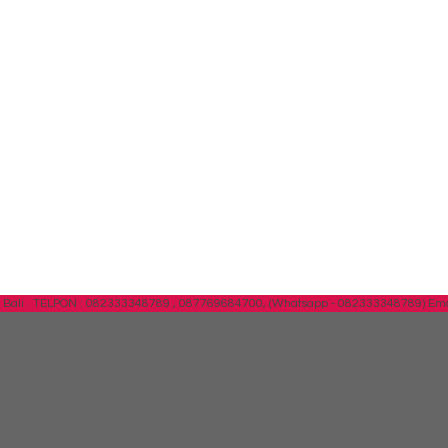
Bali .
TELPON : 082333348789 , 087769684700, (Whatsapp - 082333348789)
Ema