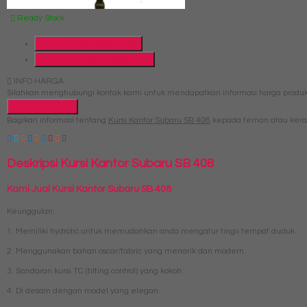
Ready Stock
Telepon
087769684700
Whatsapp
6287769684700
INFO HARGA
Silahkan menghubungi kontak kami untuk mendapatkan informasi harga produk 
Hubungi Kami
Bagikan informasi tentang
Kursi Kantor Subaru SB 408
kepada teman atau kera
Deskripsi
Kursi Kantor Subaru SB 408
Kami Jual Kursi Kantor Subaru SB 408
Keunggulan:
1. Memiliki hydrolic untuk memudahkan anda mengatur tingii tempat duduk.
2. Menggunakan bahan oscar/fabric yang menarik dan modern.
3. Sandaran kursi TC (tilting control) yang kokoh.
4. Di desain dengan model yang elegan.