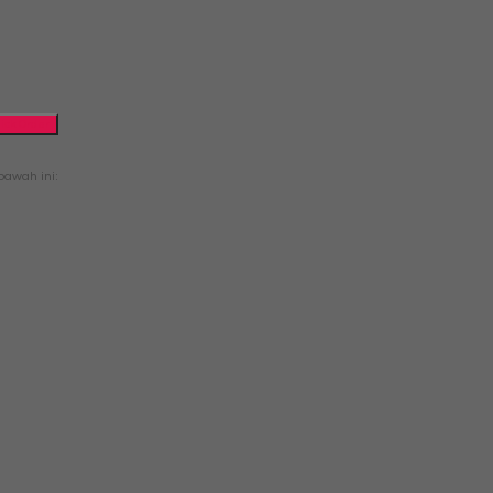
ick Order
awah ini: