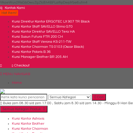
YAaeWuv2RsGbOwuZgZlc8h4BFLalfipDwjoYbe6ufm4
q
Kontak Kami
Hot Item!
Kursi Direktur Kantor ERGOTEC LX 907 TR Black
Kursi Kantor Staff SAVELLO Slimo GT0
Kursi Kantor Direktur SAVELLO Tera HA
Kursi Susun Futura FTR 200 CH
Kursi Kantor Staff Verona KS-211-TW
Kursi Kantor Chairman TS 0103 (Oscar Black)
Kursi Kantor Polaris B 36
Kursi Manager Brother BR 205 AH
Checkout
MENU NAVIGASI
Home
Cari
Buka jam 08.30 s/d jam 17.00 , Sabtu jam 8.30 s/d jam 14.30 - Minggu & Hari Be
Semua Kategori Produk
Kursi Kantor Astrovis
Kursi Kantor Brother
Kursi Kantor Chairman