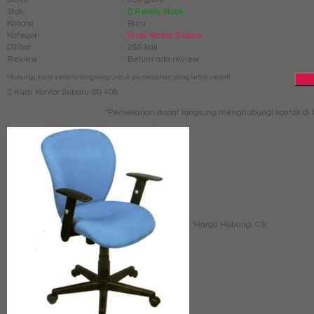
Stok
:
Ready Stock
Kondisi
:
Baru
Kategori
:
Kursi Kantor Subaru
Dilihat
:
255 kali
Review
:
Belum ada review
Hubungi kami secara langsung untuk pemesanan yang lebih cepat!
Qu
Kursi Kantor Subaru SB 408
*Pemesanan dapat langsung menghubungi kontak di b
*Harga Hubungi CS