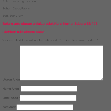
5. Armrest yang nyaman.
Bahan: Oscar/Fabric
Seri: Secretary
Belum ada ulasan untuk produk Kursi Kantor Subaru SB 408
Silahkan tulis ulasan Anda
Your email address will not be published.
Required fields are marked
*
Ulasan Anda
Nama Anda
*
Email Anda
*
Kota Anda