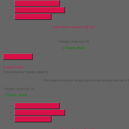
Telepon
087769684700
Whatsapp
6287769684700
Lihat Detail Produk
Kursi Kantor Subaru SB 102
*Harga Hubungi CS
Ready Stock
Hubungi Kami
Quick Order
Kursi Kantor Subaru Boss XL
*Pemesanan dapat langsung menghubungi kontak di b
*Harga Hubungi CS
Ready Stock
Telepon
087769684700
Whatsapp
6287769684700
Lihat Detail Produk