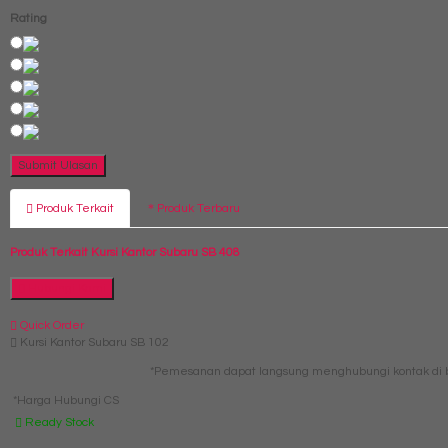
Rating
Produk Terkait
Produk Terbaru
Produk Terkait Kursi Kantor Subaru SB 408
Hubungi Kami
Quick Order
Kursi Kantor Subaru SB 102
*Pemesanan dapat langsung menghubungi kontak di b
*Harga Hubungi CS
Ready Stock