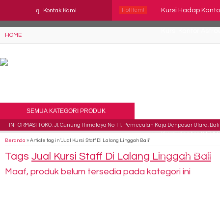
YAaeWuv2RsGbOwuZgZlc8h4BFLalfipDwjoYbe6ufm4
q
Kursi Hadap Kanto
Kontak Kami
Hot Item!
Kursi Kantor Astro
HOME
Kursi kantor Uno T
Kursi Kantor Chai
Kursi Kantor DONAT
SEMUA KATEGORI PRODUK
Kursi Direktur Ka
INFORMASI TOKO : Jl. Gunung Himalaya No 11, Pemecutan Kaja Denpasar Utara, Bali 
Kursi Kantor INDA
Beranda
»
Article tag in 'Jual Kursi Staff Di Lalang Linggah Bali'
Tags
Jual Kursi Staff Di Lalang Linggah Bali
Kursi Kantor Staf
Maaf, produk belum tersedia pada kategori ini