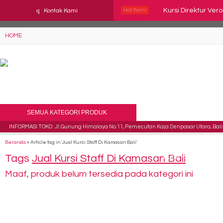
YAaeWuv2RsGbOwuZgZlc8h4BFLalfipDwjoYbe6ufm4
q
Kursi Direktur Ve
Kontak Kami
Hot Item!
Kursi Kantor CHA
HOME
Kursi Staff Brother
Kursi Susun Futur
Kursi Kantor Astro
SEMUA KATEGORI PRODUK
Kursi Kantor Chai
INFORMASI TOKO : Jl. Gunung Himalaya No 11, Pemecutan Kaja Denpasar Utara, Bali 
Kursi Kantor Staff
Beranda
»
Article tag in 'Jual Kursi Staff Di Kamasan Bali'
Tags
Jual Kursi Staff Di Kamasan Bali
Kursi Kantor Staff
Maaf, produk belum tersedia pada kategori ini