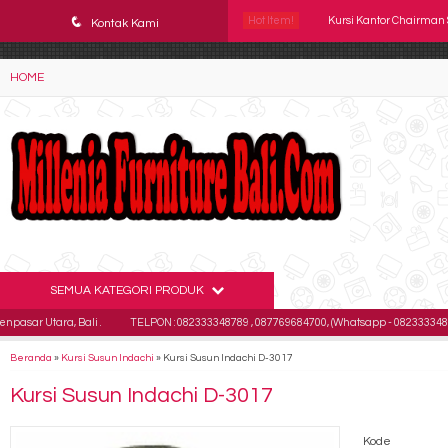
YAaeWuv2RsGbOwuZgZlc8h4BFLalfipDwjoYbe6ufm4
q
Hot Item!
Kursi Kantor Uno Bosto
Kontak Kami
Kursi Kantor SAVELLO R
HOME
Kursi Kantor Subaru SB
Kursi Kantor Chairman 
Kursi Kantor Uno Gene
Kursi Staff Tiger T 99 HA
Kursi Kantor Chairman 
SEMUA KATEGORI PRODUK
Kursi Kantor Chairman 
a, Bali .
TELPON : 082333348789 , 087769684700, (Whatsapp - 082333348789)
E
Beranda
»
Kursi Susun Indachi
»
Kursi Susun Indachi D-3017
Kursi Susun Indachi D-3017
Kode