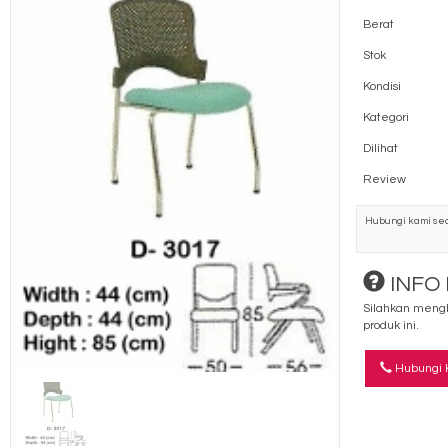
Berat
Stok
Kondisi
Kategori
Dilihat
Review
Hubungi kami sec
INFO
Silahkan mengh
produk ini.
Hubungi 