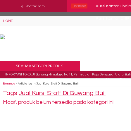
YAaeWuv2RsGbOwuZgZlc8h4BFLalfipDwjoYbe6ufm4
q
Kursi Kantor Chai
Kontak Kami
Hot Item!
Kursi Kantor ICHIK
HOME
Kursi Susun New S
Kursi Kantor Indach
Kursi Susun Polari
SEMUA KATEGORI PRODUK
Kursi Direktur Ve
INFORMASI TOKO : Jl. Gunung Himalaya No 11, Pemecutan Kaja Denpasar Utara, Bali 
Kursi Kantor Polari
Beranda
»
Article tag in 'Jual Kursi Staff Di Guwang Bali'
Tags
Jual Kursi Staff Di Guwang Bali
Kursi Kantor Uno 
Maaf, produk belum tersedia pada kategori ini