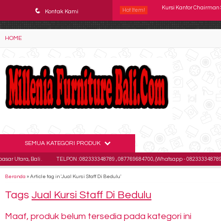
YAaeWuv2RsGbOwuZgZlc8h4BFLalfipDwjoYbe6ufm4
q
Hot Item!
Kursi Direktur CHAIRMA
Kontak Kami
Kursi Kantor SAVELLO Et
HOME
Kursi kantor Ichiko Vor
Kursi Kantor SAVELLO P
Kursi Kantor INDACHI D
Kursi Kantor Direktur S
Kursi Susun Donati DO 6
SEMUA KATEGORI PRODUK
Kursi Kantor Chairman 
ra, Bali .
TELPON : 082333348789 , 087769684700, (Whatsapp - 082333348789)
Beranda
»
Article tag in 'Jual Kursi Staff Di Bedulu'
Tags
Jual Kursi Staff Di Bedulu
Maaf, produk belum tersedia pada kategori ini