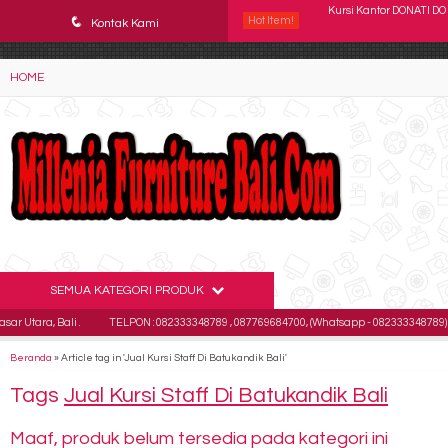
YAaeWuv2RsGbOwuZgZlc8h4BFLalfipDwjoYbe6ufm4
q
Hot Item!
Kursi Kantor Polaris B 4
Kontak Kami
Kursi Kantor Staff SAVE
HOME
Kursi Direktur CHAIRMA
Kursi Kantor ICHIKO IC 
Kursi Kantor INDACHI D
Kursi Kantor Direktur 
Kursi Susun Futura FTR
SEMUA KATEGORI PRODUK
Kursi Kantor DONATI DO
a, Bali .
TELPON : 082333348789 , 087769684700, (Whatsapp - 082333348789)
E
Beranda
»
Article tag in 'Jual Kursi Staff Di Batukandik Bali'
Tags
Jual Kursi Staff Di Batukandik Bali
Maaf, produk belum tersedia pada kategori ini