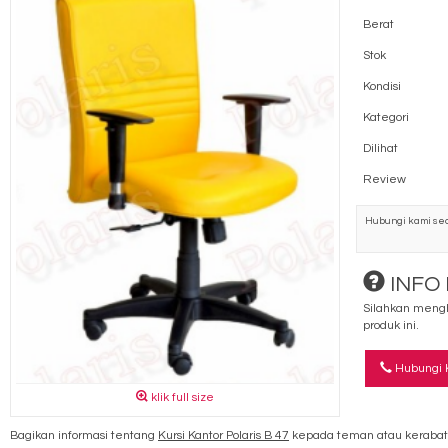
Berat
Stok
Kondisi
Kategori
Dilihat
Review
Hubungi kami sec
INFO
Silahkan mengh
produk ini.
Hubungi 
klik full size
Bagikan informasi tentang
Kursi Kantor Polaris B 47
kepada teman atau kerabat