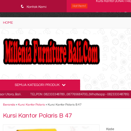
YAaeWuv2RsGbOwuZgZlc8h4BFLalfipDwjoYbe6ufm4
q
Hot Item!
Kursi Kantor Ichiko Zippo
Kontak Kami
Kursi Staff Tiger T 201 H
HOME
Kursi kantor Subaru Ve
Kursi Kantor Brother B
Kursi Kantor DONATI Va
Kursi Kantor Polaris B 2
Kursi Direktur Verona 
SEMUA KATEGORI PRODUK
Kursi Kantor DONATI Re
li .
TELPON : 082333348789 , 087769684700, (Whatsapp - 082333348789)
Email 
Beranda
»
Kursi Kantor Polaris
»
Kursi Kantor Polaris B 47
Kursi Kantor Polaris B 47
Kode