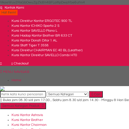
YAaeWuv2RsGbOwuZgZlc8h4BFLalfipDwjoYbe6ufm4
q
Kontak Kami
Hot Item!
Kursi Direktur Kantor ERGOTEC 900 TL
Kursi Kantor ICHIKO Sparta 2 S
Kursi Kantor SAVELLO Plano L
Kursi Hadap Kantor Brother BR 633 CT
Kursi Kantor Donati Ditor 1 AL
Kursi Staff Tiger T 3558
Kursi Direktur CHAIRMAN EC 40 BL (Leather)
Kursi Kantor Direktur SAVELLO Combi HT0
Checkout
MENU NAVIGASI
Home
Cari
Buka jam 08.30 s/d jam 17.00 , Sabtu jam 8.30 s/d jam 14.30 - Minggu & Hari Be
Semua Kategori Produk
Kursi Kantor Astrovis
Kursi Kantor Brother
Kursi Kantor Chairman