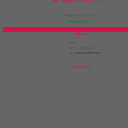
Kursi Manager Brother BR 213 AH
*Harga Hubungi CS
Ready Stock
SIDEBAR
Info Bank
BCA
Rek.
5120598831
An. Nanda Kartikasari
Lokasi Kami