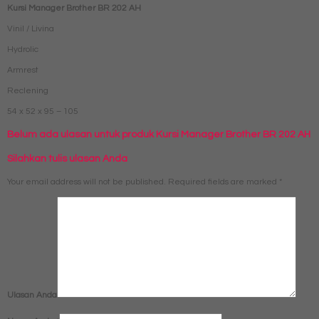
Kursi Manager Brother BR 202 AH
Vinil / Livina
Hydrolic
Armrest
Reclening
54 x 52 x 95 – 105
Belum ada ulasan untuk produk Kursi Manager Brother BR 202 AH
Silahkan tulis ulasan Anda
Your email address will not be published.
Required fields are marked
*
Ulasan Anda