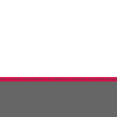
Bali .
TELPON : 082333348789 , 087769684700, (Whatsapp - 082333348789)
Ema