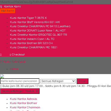
YAaeWuv2RsGbOwuZgZlc8h4BFLalfipDwjoYbe6ufm4
q
Kontak Kami
Hot Item!
Kursi Kantor Tiger T-3875 X
Kursi Kantor Staff Verona KH-501-HK
Kursi Direktur CHAIRMAN PC 9410 (Leather)
Kursi Kantor DONATI Luxor New 1 AL HDT
Kursi Direktur Kantor ERGOTEC GL 907 TR
Kursi Kantor Indachi Cyan I AL TC
Kursi Kantor Brother BR 523 CH
Kursi Direktur CHAIRMAN MC 1801
Checkout
MENU NAVIGASI
Home
Cari
Buka jam 08.30 s/d jam 17.00 , Sabtu jam 8.30 s/d jam 14.30 - Minggu & Hari Be
Semua Kategori Produk
Kursi Kantor Astrovis
Kursi Kantor Brother
Kursi Kantor Chairman