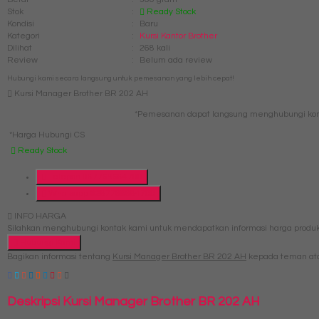
Stok
:
Ready Stock
Kondisi
:
Baru
Kategori
:
Kursi Kantor Brother
Dilihat
:
268 kali
Review
:
Belum ada review
Hubungi kami secara langsung untuk pemesanan yang lebih cepat!
Kursi Manager Brother BR 202 AH
*Pemesanan dapat langsung menghubungi kont
*Harga Hubungi CS
Ready Stock
Telepon
087769684700
Whatsapp
6287769684700
INFO HARGA
Silahkan menghubungi kontak kami untuk mendapatkan informasi harga produk 
Hubungi Kami
Bagikan informasi tentang
Kursi Manager Brother BR 202 AH
kepada teman ata
Deskripsi
Kursi Manager Brother BR 202 AH