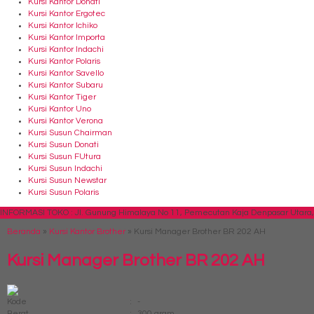
Kursi Kantor Donati
Kursi Kantor Ergotec
Kursi Kantor Ichiko
Kursi Kantor Importa
Kursi Kantor Indachi
Kursi Kantor Polaris
Kursi Kantor Savello
Kursi Kantor Subaru
Kursi Kantor Tiger
Kursi Kantor Uno
Kursi Kantor Verona
Kursi Susun Chairman
Kursi Susun Donati
Kursi Susun FUtura
Kursi Susun Indachi
Kursi Susun Newstar
Kursi Susun Polaris
INFORMASI TOKO : Jl. Gunung Himalaya No 11, Pemecutan Kaja Denpasar Utara, 
Beranda
»
Kursi Kantor Brother
»
Kursi Manager Brother BR 202 AH
Kursi Manager Brother BR 202 AH
Kode
:
-
Berat
:
300 gram