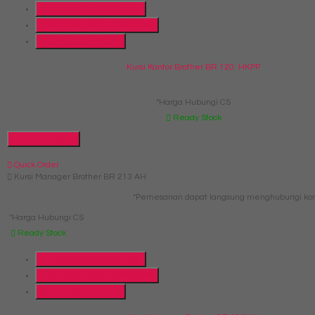
Telepon
087769684700
Whatsapp
6287769684700
Lihat Detail Produk
Kursi Kantor Brother BR 120 HKPP
*Harga Hubungi CS
Ready Stock
Hubungi Kami
Quick Order
Kursi Manager Brother BR 213 AH
*Pemesanan dapat langsung menghubungi kont
*Harga Hubungi CS
Ready Stock
Telepon
087769684700
Whatsapp
6287769684700
Lihat Detail Produk