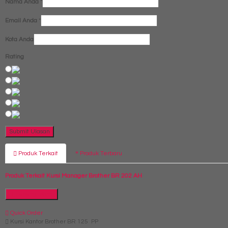
Nama Anda
*
Email Anda
*
Kota Anda
Rating
Produk Terkait
Produk Terbaru
Produk Terkait Kursi Manager Brother BR 202 AH
Hubungi Kami
Quick Order
Kursi Kantor Brother BR 125 PP