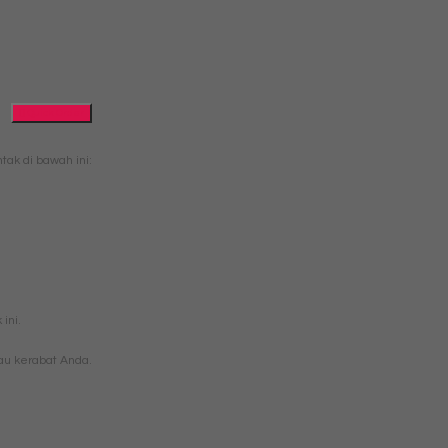
Quick Order
ak di bawah ini:
ini.
u kerabat Anda.