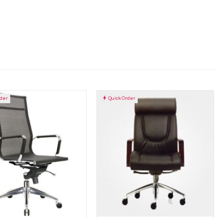
rder
Quick Order