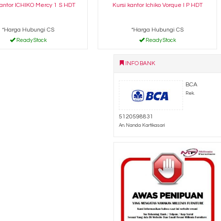
Kantor ICHIKO Mercy 1 S HDT
Kursi kantor Ichiko Vorque I P HDT
*Harga Hubungi CS
*Harga Hubungi CS
Ready Stock
Ready Stock
INFO BANK
BCA
Rek.
5120598831
An. Nanda Kartikasari