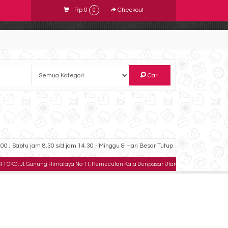
Rp 0
Checkout
0
Cari
00 , Sabtu jam 8.30 s/d jam 14.30 - Minggu & Hari Besar Tutup
 Gunung Himalaya No 11, Pemecutan Kaja Denpasar Utara, Bali .
TELPON : 08233334