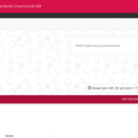
si Kantor Chairman SC 908
si Direktur CHAIRMAN EC 70 LC (Leather)
si Kantor ICHIKO IC 118
si Kantor Subaru SB 201
si Susun New Star ON 05 FC
si Kantor Indachi D 2006
si Kantor Indachi D 2016 CR
Buka jam 08.30 s/d jam 17.
si Kantor Chairman SC 1007 A (Oscar/Fabric)
INFORMASI TOKO : Jl.
Kode
:
-