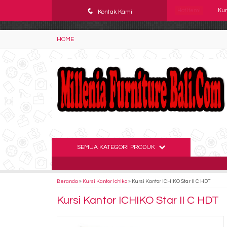
YAaeWuv2RsGbOwuZgZlc8h4BFLalfipDwjoYbe6ufm4
q
Hot Item!
Kur
Kontak Kami
Kur
HOME
Kur
Kur
Kur
Kur
Kur
SEMUA KATEGORI PRODUK
Kur
Beranda
»
Kursi Kantor Ichiko
»
Kursi Kantor ICHIKO Star II C HDT
Kursi Kantor ICHIKO Star II C HDT