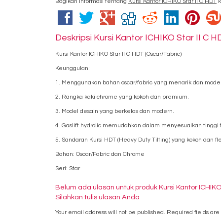
Bagikan informasi tentang
Kursi Kantor ICHIKO Star II C HDT
k
Deskripsi
Kursi Kantor ICHIKO Star II C H
Kursi Kantor ICHIKO Star II C HDT (Oscar/Fabric)
Keunggulan:
1. Menggunakan bahan oscar/fabric yang menarik dan mode
2. Rangka kaki chrome yang kokoh dan premium.
3. Model desain yang berkelas dan modern.
4. Gaslift hydrolic memudahkan dalam menyesuaikan tinggi
5. Sandaran Kursi HDT (Heavy Duty Tilting) yang kokoh dan fle
Bahan: Oscar/Fabric dan Chrome
Seri: Star
Belum ada ulasan untuk produk Kursi Kantor ICHIKO 
Silahkan tulis ulasan Anda
Your email address will not be published.
Required fields ar