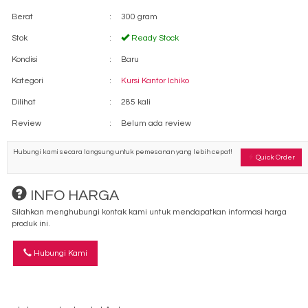
Berat
:
300 gram
Stok
:
Ready Stock
Kondisi
:
Baru
Kategori
:
Kursi Kantor Ichiko
Dilihat
:
285 kali
Review
:
Belum ada review
Hubungi kami secara langsung untuk pemesanan yang lebih cepat!
Quick Order
INFO HARGA
Silahkan menghubungi kontak kami untuk mendapatkan informasi harga
produk ini.
Hubungi Kami