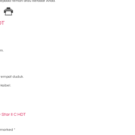
epada teman atau kerabat Anda.
DT
rn.
 tempat duduk.
ksibel.
Star II C HDT
e marked
*