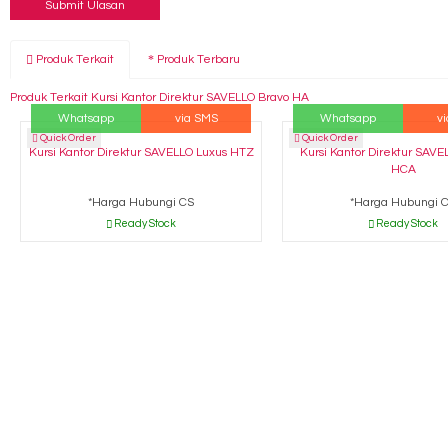
Produk Terkait
Produk Terbaru
Produk Terkait Kursi Kantor Direktur SAVELLO Bravo HA
Whatsapp
via SMS
Whatsapp
v
Quick Order
Quick Order
Kursi Kantor Direktur SAVELLO Luxus HTZ
Kursi Kantor Direktur SAV
HCA
*Harga Hubungi CS
*Harga Hubungi 
Ready Stock
Ready Stock