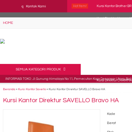
YAaeWuv2RsGbOwuZgZlc8h4BFLalfipDwjoYbe6ufm4
q
Kontak Kami
Hot Item!
Kursi Kantor Brother BR
Kursi Direktur Verona 
HOME
Kursi Kantor Indachi Cy
Kursi Kantor Chairman S
Kursi Kantor Polaris B 1
Kursi Kantor Subaru ES
SEMUA KATEGORI PRODUK
INFORMASI TOKO : Jl. Gunung Himalaya No 11, Pemecutan Kaja Denpasar Utara, Bali 
Kursi Direktur CHAIRMA
Beranda
»
Kursi Kantor Savello
»
Kursi Kantor Direktur SAVELLO Bravo HA
Kursi Kantor INDACHI D
Kursi Kantor Direktur SAVELLO Bravo HA
Kode
Berat