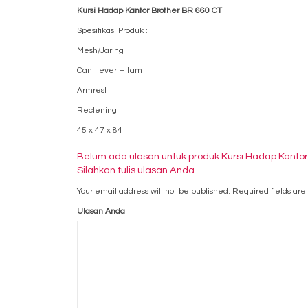
Kursi Hadap Kantor Brother BR 660 CT
Spesifikasi Produk :
Mesh/Jaring
Cantilever Hitam
Armrest
Reclening
45 x 47 x 84
Belum ada ulasan untuk produk Kursi Hadap Kantor
Silahkan tulis ulasan Anda
Your email address will not be published.
Required fields ar
Ulasan Anda