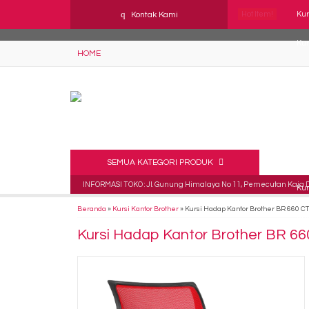
YAaeWuv2RsGbOwuZgZlc8h4BFLalfipDwjoYbe6ufm4
q
Kontak Kami
Hot Item!
Kur
Kur
HOME
Kur
Kur
Kur
Kur
SEMUA KATEGORI PRODUK
INFORMASI TOKO : Jl. Gunung Himalaya No 11, Pemecutan Kaja De
Kur
Beranda
»
Kursi Kantor Brother
»
Kursi Hadap Kantor Brother BR 660 CT
Kur
Kursi Hadap Kantor Brother BR 66