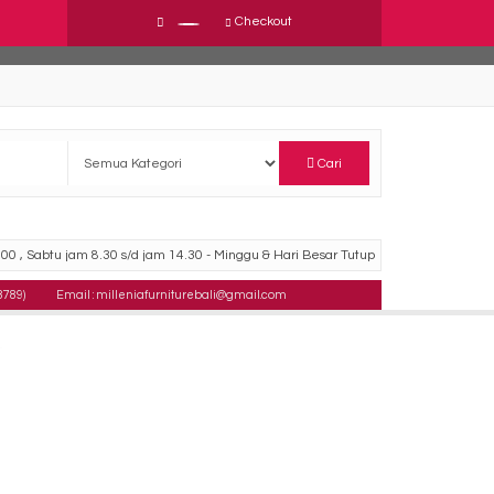
Checkout
Cari
00 , Sabtu jam 8.30 s/d jam 14.30 - Minggu & Hari Besar Tutup
8789)
Email : milleniafurniturebali@gmail.com