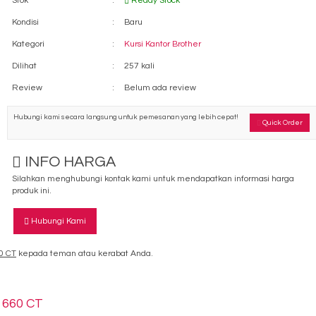
Stok
:
Ready Stock
Kondisi
:
Baru
Kategori
:
Kursi Kantor Brother
Dilihat
:
257 kali
Review
:
Belum ada review
Hubungi kami secara langsung untuk pemesanan yang lebih cepat!
Quick Order
INFO HARGA
Silahkan menghubungi kontak kami untuk mendapatkan informasi harga
produk ini.
Hubungi Kami
0 CT
kepada teman atau kerabat Anda.
 660 CT