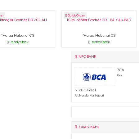
der
Quick Order
Manager Brother BR 202 AH
Kursi Kantor Brother BR 164 CH+PAD
*Harga Hubungi CS
*Harga Hubungi CS
Ready Stock
Ready Stock
INFO BANK
BCA
Rek.
5120598831
An. Nanda Kartikasari
LOKASI KAMI