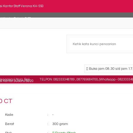
si Kantor Staff Verona KH-550
si Kantor Polaris B 57
si Staff Tiger T 201 DL
si Susun Polaris KSS-1003
si Kantor Staff ERGOTEC 601 P
si Kantor DONATI DO - 42
Buka jam 08.30 s/d jam 17.
npasar Utara, Bali .
TELPON : 082333348789 , 087769684700, (Whatsapp - 08233334
si Kantor Subaru SB 20
si Kantor Staff Verona KS-900-HTK
0 CT
Kode
:
-
Berat
:
300 gram