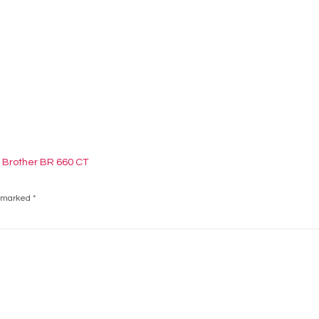
 Brother BR 660 CT
e marked
*