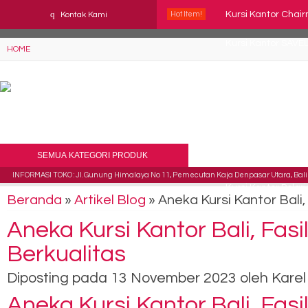
YAaeWuv2RsGbOwuZgZlc8h4BFLalfipDwjoYbe6ufm4
q
Kursi Kantor Chai
Kontak Kami
Hot Item!
Kursi Kantor SAVE
HOME
Kursi Direktur Ve
Kursi Kantor Staff
Kursi Kantor Indac
SEMUA KATEGORI PRODUK
Kursi Kantor Subar
INFORMASI TOKO : Jl. Gunung Himalaya No 11, Pemecutan Kaja Denpasar Utara, Bali 
Kursi Kantor Polari
Beranda
»
Artikel Blog
» Aneka Kursi Kantor Bali,
Kursi Kantor Chai
Aneka Kursi Kantor Bali, Fasi
Berkualitas
Diposting pada 13 November 2023 oleh Karel | D
Aneka Kursi Kantor Bali, Fasi