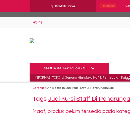
YAaeWuv2RsGbOwuZgZlc8h4BFLalfipDwjoYbe6ufm4
q
Kontak Kami
Hot Item!
Kur
Kur
HOME
Kur
Kur
Kur
Kur
SEMUA KATEGORI PRODUK
INFORMASI TOKO : Jl. Gunung Himalaya No 11, Pemecutan Kaja De
Kur
Beranda
»
Article tag in 'Jual Kursi Staff Di Penarungan Bali'
Kur
Tags
Jual Kursi Staff Di Penarunga
Maaf, produk belum tersedia pada kategor