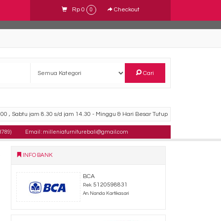
Rp 0
Checkout
0
Cari
00 , Sabtu jam 8.30 s/d jam 14.30 - Minggu & Hari Besar Tutup
8789)
Email : milleniafurniturebali@gmail.com
INFO BANK
BCA
5120598831
Rek.
An. Nanda Kartikasari