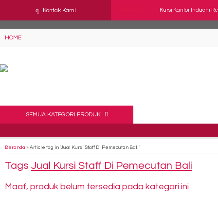
YAaeWuv2RsGbOwuZgZlc8h4BFLalfipDwjoYbe6ufm4
q
Kontak Kami
Hot Item!
Kursi Kantor Indachi R
Kursi Kantor Tiger T-40
HOME
Kursi Direktur Verona 
Kursi Kantor Indachi Ter
Kursi Kantor Chairman 
Kursi Kantor INDACHI D
SEMUA KATEGORI PRODUK
Kursi Kantor Direktur 
Beranda
»
Article tag in 'Jual Kursi Staff Di Pemecutan Bali'
Kursi Kantor ICHIKO Dior
Tags
Jual Kursi Staff Di Pemecutan Bali
Maaf, produk belum tersedia pada kategori ini