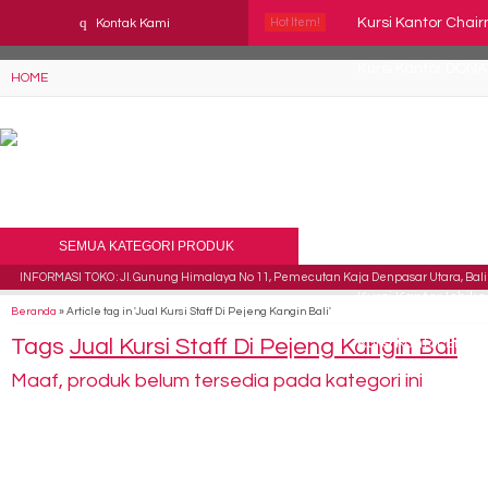
YAaeWuv2RsGbOwuZgZlc8h4BFLalfipDwjoYbe6ufm4
q
Kursi Kantor Chai
Kontak Kami
Hot Item!
Kursi Kantor DONAT
HOME
Kursi Kantor Chai
Kursi Kantor Chai
Kursi Kantor DONA
SEMUA KATEGORI PRODUK
Kursi Staff Tiger T
INFORMASI TOKO : Jl. Gunung Himalaya No 11, Pemecutan Kaja Denpasar Utara, Bali 
Kursi Kantor Ichiko 
Beranda
»
Article tag in 'Jual Kursi Staff Di Pejeng Kangin Bali'
Tags
Jual Kursi Staff Di Pejeng Kangin Bali
Kursi Kantor Brot
Maaf, produk belum tersedia pada kategori ini