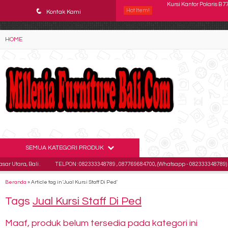
YAaeWuv2RsGbOwuZgZlc8h4BFLalfipDwjoYbe6ufm4
q
Hot Item!
Kursi Direktur CHAIRMA
Kontak Kami
Kursi Direktur CHAIRMAN
HOME
Kursi Kantor Indachi D 
Kursi Kantor Chairman 
Kursi Kantor Uno Gene
Kursi Kantor Indachi D 
Kursi Kantor ICHIKO Ver
SEMUA KATEGORI PRODUK
Kursi Kantor Polaris B 7
a, Bali .
TELPON : 082333348789 , 087769684700, (Whatsapp - 082333348789)
E
Beranda
»
Article tag in 'Jual Kursi Staff Di Ped'
Tags
Jual Kursi Staff Di Ped
Maaf, produk belum tersedia pada kategori ini