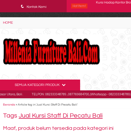
YAaeWuv2RsGbOwuZgZlc8h4BFLalfipDwjoYbe6ufm4
q
Hot Item!
Kursi Kantor Astrovis AV
Kontak Kami
Kursi Kantor DONATI DO 
HOME
Kursi kantor Uno Tokyo 
Kursi kantor Brother BR
Kursi Susun Chairman 
Kursi Kantor Brother B
Kursi Staff Verona KS-2
SEMUA KATEGORI PRODUK
Kursi Hadap Kantor Bro
a, Bali .
TELPON : 082333348789 , 087769684700, (Whatsapp - 082333348789)
E
Beranda
»
Article tag in 'Jual Kursi Staff Di Pecatu Bali'
Tags
Jual Kursi Staff Di Pecatu Bali
Maaf, produk belum tersedia pada kategori ini