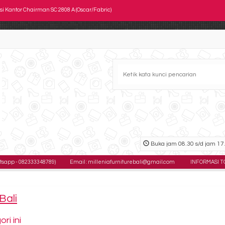
si kantor Ichiko Vertia I P
si Manager Brother BR 205 AH
si Kantor Chairman TS 0553
si kantor Ichiko Etiss I S HDT
si Kantor Uno Roma MAP 2
si Kantor Ichiko Querty Net II S HDT
si Kantor Ichiko Zippo II S
Buka jam 08.30 s/d jam 17.
p - 082333348789)
Email : milleniafurniturebali@gmail.com
INFORMASI TOKO : 
si Kantor Chairman SC 2808 A (Oscar/Fabric)
Bali
i ini