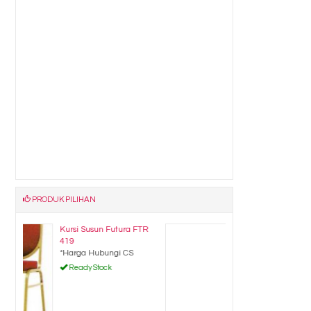
PRODUK PILIHAN
FTR
Kursi Kantor SAVELLO
Prisma H ....
*Harga Hubungi CS
Ready Stock