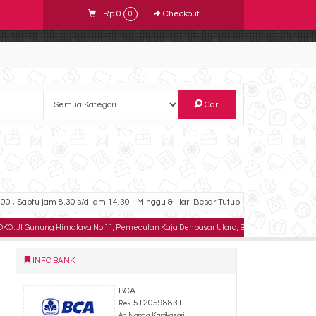
Rp 0
Checkout
0
Cari
00 , Sabtu jam 8.30 s/d jam 14.30 - Minggu & Hari Besar Tutup
Jl. Gunung Himalaya No 11, Pemecutan Kaja Denpasar Utara, Bali .
TELPON : 082333
INFO BANK
BCA
5120598831
Rek.
An. Nanda Kartikasari