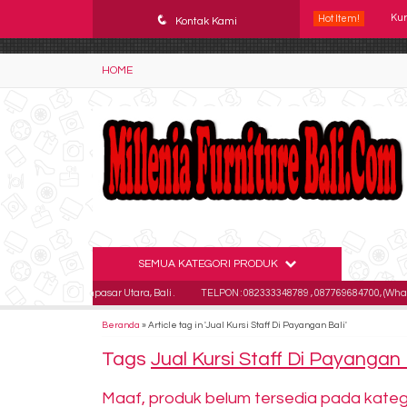
YAaeWuv2RsGbOwuZgZlc8h4BFLalfipDwjoYbe6ufm4
q
Hot Item!
Kontak Kami
Kur
Kur
HOME
Kur
Kur
Kur
Kur
Kur
SEMUA KATEGORI PRODUK
utan Kaja Denpasar Utara, Bali .
TELPON : 082333348789 , 087769684700, (Whatsap
Kur
Beranda
»
Article tag in 'Jual Kursi Staff Di Payangan Bali'
Tags
Jual Kursi Staff Di Payangan 
Maaf, produk belum tersedia pada kategor