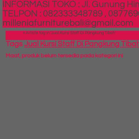
INFORMASI TOKO : Jl. Gunung Him
TELPON : 082333348789 , 087769
milleniafurniturebali@gmail.com
Beranda
»
Article tag in 'Jual Kursi Staff Di Pangkung Tibah'
Tags
Jual Kursi Staff Di Pangkung Tiba
Maaf, produk belum tersedia pada kategori ini