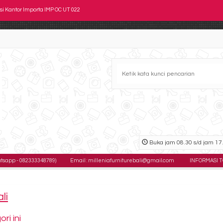
si Kantor DONATI Prava 1 AL HDT
si Direktur Verona KD-1032-ALL
si Kantor Staff SAVELLO Senza G
si Staff Verona KS-2098
si Kantor Indachi D 582 U CR
si Susun Donati DO 104 S
Buka jam 08.30 s/d jam 17.
si Kantor Astrovis AVC 238
p - 082333348789)
Email : milleniafurniturebali@gmail.com
INFORMASI TOKO : 
si Kantor Importa IMP OC UT 022
li
i ini