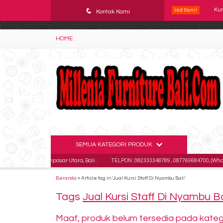
YAaeWuv2RsGbOwuZgZlc8h4BFLalfipDwjoYbe6ufm4
q
Hot Item!
Kontak Kami
Kur
HOME
Kur
Kur
Kur
Kur
Kur
Kur
SEMUA KATEGORI PRODUK
utan Kaja Denpasar Utara, Bali .
TELPON : 082333348789 , 087769684700, (Whatsap
Kur
Beranda
»
Article tag in 'Jual Kursi Staff Di Nyambu Bali'
Tags
Jual Kursi Staff Di Nyambu Ba
Maaf, produk belum tersedia pada kategor