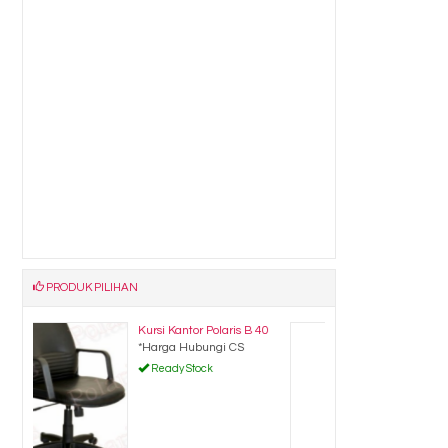
PRODUK PILIHAN
B 40
Kursi Susun Donati Xantos
ST-2
*Harga Hubungi CS
Ready Stock