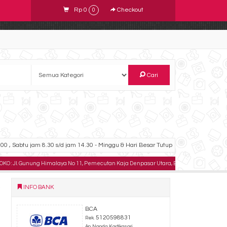
Rp 0
Checkout
0
Cari
00 , Sabtu jam 8.30 s/d jam 14.30 - Minggu & Hari Besar Tutup
Jl. Gunung Himalaya No 11, Pemecutan Kaja Denpasar Utara, Bali .
TELPON : 08233
INFO BANK
BCA
5120598831
Rek.
An. Nanda Kartikasari