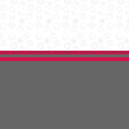
 Bali .
TELPON : 082333348789 , 087769684700, (Whatsapp - 082333348789)
Em
EBAR