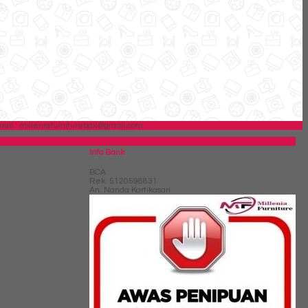
ail : milleniafurniturebali@gmail.com
Info Bank
BCA
Rek.
5120598831
An. Nanda Kartikasari