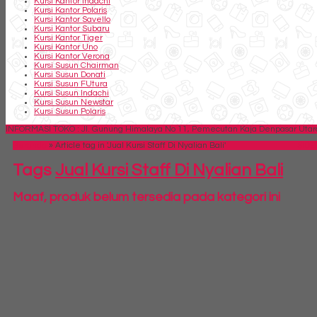
Kursi Kantor Indachi
Kursi Kantor Polaris
Kursi Kantor Savello
Kursi Kantor Subaru
Kursi Kantor Tiger
Kursi Kantor Uno
Kursi Kantor Verona
Kursi Susun Chairman
Kursi Susun Donati
Kursi Susun FUtura
Kursi Susun Indachi
Kursi Susun Newstar
Kursi Susun Polaris
INFORMASI TOKO : Jl. Gunung Himalaya No 11, Pemecutan Kaja Denpasar Utara,
Beranda
»
Article tag in 'Jual Kursi Staff Di Nyalian Bali'
SID
Tags
Jual Kursi Staff Di Nyalian Bali
Maaf, produk belum tersedia pada kategori ini