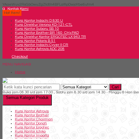
YAaeWuv2RsGbOwuZgZlc8h4BFLalfipDwjoYbe6ufm4
q
Kontak Kami
Hot Item!
Kursi Kantor Indachi D 830 U
Kursi Direktur Verona KD-121-CTL
Kursi Kantor Subaru SB 10
Kursi Kantor Brother BR 160 CH+PAD
Kursi Direktur Kantor ERGOTEC LX 943 TR
Kursi Kantor Polaris B 51
Kursi Kantor Indachi Cyver II CR
Kursi Kantor Astrovis ADC 208
Checkout
MENU NAVIGASI
Home
Cari
Buka jam 08.30 s/d jam 17.00 , Sabtu jam 8.30 s/d jam 14.30 - Minggu & Hari Be
Semua Kategori Produk
Kursi Kantor Astrovis
Kursi Kantor Brother
Kursi Kantor Chairman
Kursi Kantor Donati
Kursi Kantor Ergotec
Kursi Kantor Ichiko
Kursi Kantor Importa