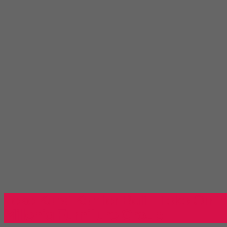
Toko Kursi Kantor Bali - Toko Onli
Millenia Furniture Group