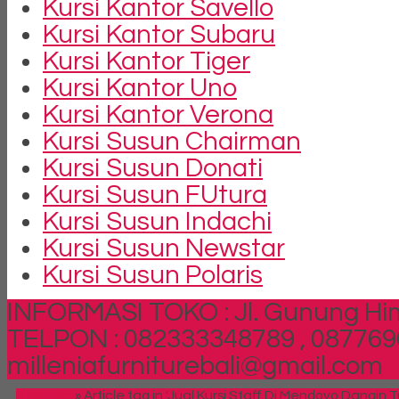
Kursi Kantor Savello
Kursi Kantor Subaru
Kursi Kantor Tiger
Kursi Kantor Uno
Kursi Kantor Verona
Kursi Susun Chairman
Kursi Susun Donati
Kursi Susun FUtura
Kursi Susun Indachi
Kursi Susun Newstar
Kursi Susun Polaris
INFORMASI TOKO : Jl. Gunung Him
TELPON : 082333348789 , 087769
milleniafurniturebali@gmail.com
Beranda
»
Article tag in 'Jual Kursi Staff Di Mendoyo Dangin 