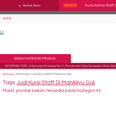
YAaeWuv2RsGbOwuZgZlc8h4BFLalfipDwjoYbe6ufm4
q
Kursi Kantor Staff
Kontak Kami
Hot Item!
Kursi Staff Tiger T
HOME
Kursi Direktur CH
Kursi Staff Tiger T
Kursi Kantor Ichiko
SEMUA KATEGORI PRODUK
Kursi Kantor Chai
INFORMASI TOKO : Jl. Gunung Himalaya No 11, Pemecutan Kaja Denpasar Utara, Bali 
Kursi Kantor ICHIK
Beranda
»
Article tag in 'Jual Kursi Staff Di Manikliyu Bali'
Tags
Jual Kursi Staff Di Manikliyu Bali
Kursi Susun Polari
Maaf, produk belum tersedia pada kategori ini