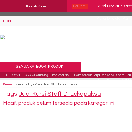
YAaeWuv2RsGbOwuZgZlc8h4BFLalfipDwjoYbe6ufm4
q
Kursi Direktur Ka
Kontak Kami
Hot Item!
Kursi Direktur Ka
HOME
Kursi Kantor Indac
Kursi kantor SAVE
Kursi Staff Tiger T
SEMUA KATEGORI PRODUK
Kursi Kantor INDACH
INFORMASI TOKO : Jl. Gunung Himalaya No 11, Pemecutan Kaja Denpasar Utara, Bali 
Kursi Kantor DONA
Beranda
»
Article tag in 'Jual Kursi Staff Di Lokapaksa'
Tags
Jual Kursi Staff Di Lokapaksa
Kursi Staff Tiger T
Maaf, produk belum tersedia pada kategori ini