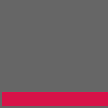
Toko Kursi Kantor Bali - Toko Onli
Millenia Furniture Group