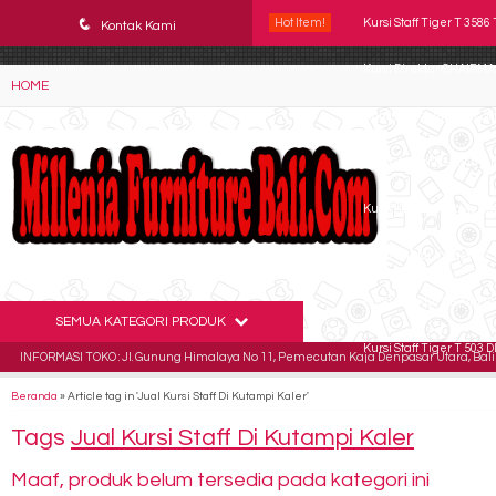
YAaeWuv2RsGbOwuZgZlc8h4BFLalfipDwjoYbe6ufm4
q
Hot Item!
Kursi Staff Tiger T 3586
Kontak Kami
Kursi Direktur CHAIRMA
HOME
Kursi kantor Indachi Za
Kursi Kantor ICHIKO Felc
Kursi Kantor Astrovis AD
Kursi Kantor Indachi D 
Kursi Direktur CHAIRMA
SEMUA KATEGORI PRODUK
Kursi Staff Tiger T 503 D
INFORMASI TOKO : Jl. Gunung Himalaya No 11, Pemecutan Kaja Denpasar Utara, Bali 
Beranda
»
Article tag in 'Jual Kursi Staff Di Kutampi Kaler'
Tags
Jual Kursi Staff Di Kutampi Kaler
Maaf, produk belum tersedia pada kategori ini