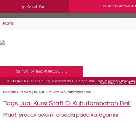
YAaeWuv2RsGbOwuZgZlc8h4BFLalfipDwjoYbe6ufm4
q
Kontak Kami
Hot Item!
Kursi Kantor Astrovis A
Kursi Kantor Staff Vero
HOME
Kursi Kantor Subaru Pe
Kursi Kantor Subaru MS
Kursi Kantor CHAIRMAN
Kursi Direktur Tiger T 3
SEMUA KATEGORI PRODUK
INFORMASI TOKO : Jl. Gunung Himalaya No 11, Pemecutan Kaja Denpasar Utara, Bali 
Kursi Susun Donati DO 6
Beranda
»
Article tag in 'Jual Kursi Staff Di Kubutambahan Bali'
Kursi Kantor ICHIKO Rec
Tags
Jual Kursi Staff Di Kubutambahan Bali
Maaf, produk belum tersedia pada kategori ini