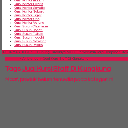
Kursi Kantor Indachi
Kursi Kantor Polaris
Kursi Kantor Savello
Kursi Kantor Subaru
Kursi Kantor Tiger
Kursi Kantor Uno
Kursi Kantor Verona
Kursi Susun Chairman
Kursi Susun Donati
Kursi Susun FUtura
Kursi Susun Indachi
Kursi Susun Newstar
Kursi Susun Polaris
INFORMASI TOKO : Jl. Gunung Himalaya No 11, Pemecutan Kaja Denpasar Utara,
Beranda
»
Article tag in 'Jual Kursi Staff Di Klungkung'
SIDE
Tags
Jual Kursi Staff Di Klungkung
Maaf, produk belum tersedia pada kategori ini