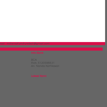
ail : milleniafurniturebali@gmail.com
Info Bank
BCA
Rek.
5120598831
An. Nanda Kartikasari
Lokasi Kami