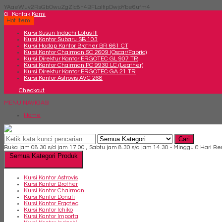
YAaeWuv2RsGbOwuZgZlc8h4BFLalfipDwjoYbe6ufm4
q
Kontak Kami
Hot Item!
Kursi Susun Indachi Lotus III
Kursi Kantor Subaru SB 103
Kursi Hadap Kantor Brother BR 661 CT
Kursi Kantor Chairman SC 2609 (Oscar/Fabric)
Kursi Direktur Kantor ERGOTEC GL 907 TR
Kursi Kantor Chairman PC 9930 LC (Leather)
Kursi Direktur Kantor ERGOTEC GA 21 TR
Kursi Kantor Astrovis AVC 268
Checkout
MENU NAVIGASI
Home
Cari
Buka jam 08.30 s/d jam 17.00 , Sabtu jam 8.30 s/d jam 14.30 - Minggu & Hari Be
Semua Kategori Produk
Kursi Kantor Astrovis
Kursi Kantor Brother
Kursi Kantor Chairman
Kursi Kantor Donati
Kursi Kantor Ergotec
Kursi Kantor Ichiko
Kursi Kantor Importa