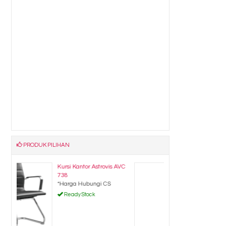
PRODUK PILIHAN
 AVC
Kursi Susun Indachi Lotus
II
*Harga Hubungi CS
Ready Stock