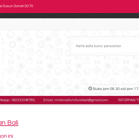
si Direktur Kantor ERGOTEC LX 910 TR
si Susun Indachi Central
si Kantor Staff SAVELLO Russo G
si Staff Tiger T 99 A
si Kantor Chairman MC 2501 A (Oscar/Fabric)
si Kantor Polaris B 45
Buka jam 08.30 s/d jam 17.
si Kantor Direktur SAVELLO Impresa HT0
p - 082333348789)
Email : milleniafurniturebali@gmail.com
INFORMASI TOKO : 
si Susun Donati DO 70
an Bali
i ini