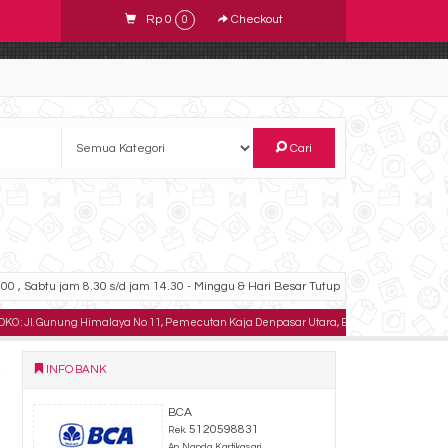
Rp 0
Checkout
0
Cari
00 , Sabtu jam 8.30 s/d jam 14.30 - Minggu & Hari Besar Tutup
Jl. Gunung Himalaya No 11, Pemecutan Kaja Denpasar Utara, Bali .
TELPON : 08233
INFO BANK
BCA
5120598831
Rek.
An. Nanda Kartikasari