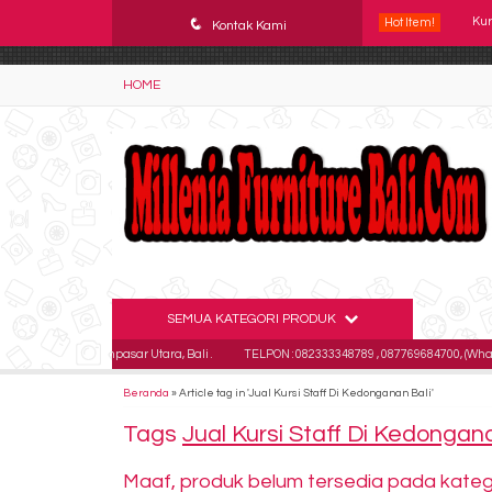
YAaeWuv2RsGbOwuZgZlc8h4BFLalfipDwjoYbe6ufm4
q
Hot Item!
Kontak Kami
Kur
HOME
Kur
Kur
Kur
Kur
Kur
Kur
SEMUA KATEGORI PRODUK
utan Kaja Denpasar Utara, Bali .
TELPON : 082333348789 , 087769684700, (Whatsap
Kur
Beranda
»
Article tag in 'Jual Kursi Staff Di Kedonganan Bali'
Tags
Jual Kursi Staff Di Kedongan
Maaf, produk belum tersedia pada kategor