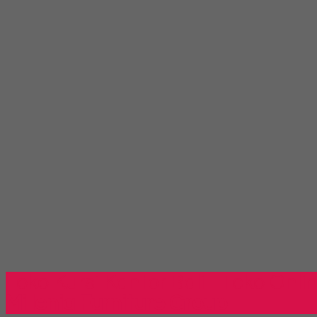
Toko Kursi Kantor Bali - Toko Onli
Millenia Furniture Group