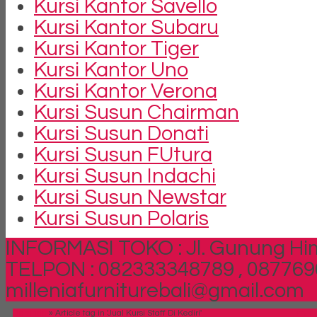
Kursi Kantor Savello
Kursi Kantor Subaru
Kursi Kantor Tiger
Kursi Kantor Uno
Kursi Kantor Verona
Kursi Susun Chairman
Kursi Susun Donati
Kursi Susun FUtura
Kursi Susun Indachi
Kursi Susun Newstar
Kursi Susun Polaris
INFORMASI TOKO : Jl. Gunung Him
TELPON : 082333348789 , 087769
milleniafurniturebali@gmail.com
Beranda
»
Article tag in 'Jual Kursi Staff Di Kediri'