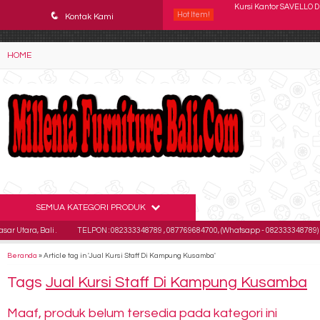
YAaeWuv2RsGbOwuZgZlc8h4BFLalfipDwjoYbe6ufm4
q
Hot Item!
Kursi Kantor DONATI Vit
Kontak Kami
Kursi Direktur Verona 
HOME
Kursi Kantor Direktur 
Kursi Direktur CHAIRMA
Kursi Direktur Kantor 
Kursi Kantor Subaru Bo
Kursi Kantor ICHIKO IC 
SEMUA KATEGORI PRODUK
Kursi Kantor SAVELLO 
a, Bali .
TELPON : 082333348789 , 087769684700, (Whatsapp - 082333348789)
E
Beranda
»
Article tag in 'Jual Kursi Staff Di Kampung Kusamba'
Tags
Jual Kursi Staff Di Kampung Kusamba
Maaf, produk belum tersedia pada kategori ini