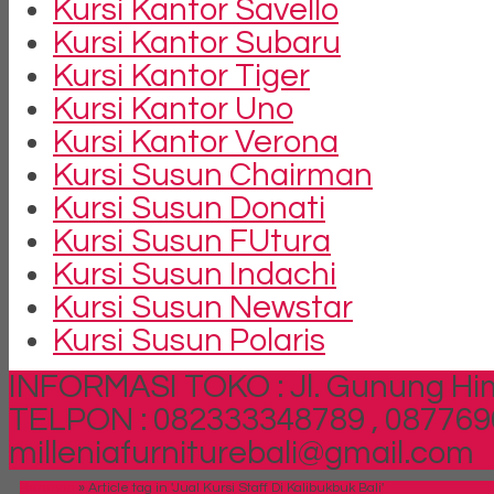
Kursi Kantor Savello
Kursi Kantor Subaru
Kursi Kantor Tiger
Kursi Kantor Uno
Kursi Kantor Verona
Kursi Susun Chairman
Kursi Susun Donati
Kursi Susun FUtura
Kursi Susun Indachi
Kursi Susun Newstar
Kursi Susun Polaris
INFORMASI TOKO : Jl. Gunung Him
TELPON : 082333348789 , 087769
milleniafurniturebali@gmail.com
Beranda
»
Article tag in 'Jual Kursi Staff Di Kalibukbuk Bali'