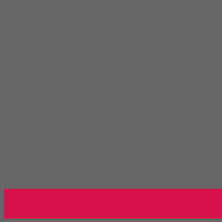
Toko Kursi Kantor Bali - Toko Onli
Millenia Furniture Group