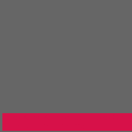
Toko Kursi Kantor Bali - Toko Onli
Millenia Furniture Group