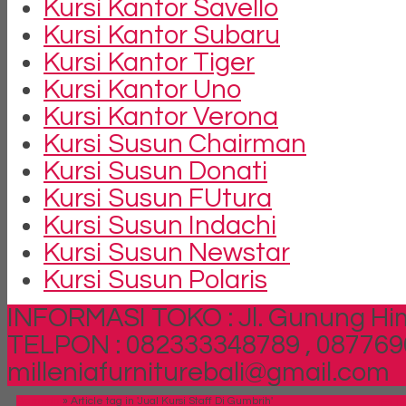
Kursi Kantor Savello
Kursi Kantor Subaru
Kursi Kantor Tiger
Kursi Kantor Uno
Kursi Kantor Verona
Kursi Susun Chairman
Kursi Susun Donati
Kursi Susun FUtura
Kursi Susun Indachi
Kursi Susun Newstar
Kursi Susun Polaris
INFORMASI TOKO : Jl. Gunung Him
TELPON : 082333348789 , 087769
milleniafurniturebali@gmail.com
Beranda
»
Article tag in 'Jual Kursi Staff Di Gumbrih'